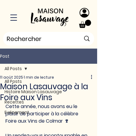
Post
All Posts
11 août 2025
1 min de lecture
All Posts
Maison Lasauvage à la
Histoire Maison Lasauvage
Foire aux Vins
Recettes
Cette année, nous avons eu le 
Evénement
plaisir de participer à la célèbre 
Foire aux Vins de Colmar 🍷
Un rendez-vous incontournable en 