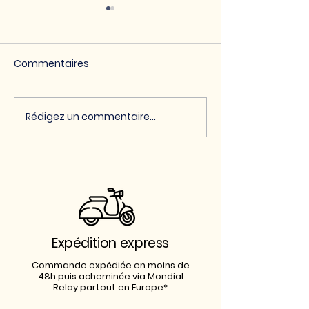
Commentaires
MARCHÉS DE NO
Rédigez un commentaire...
LES MARCHÉS DE
PRINTEMPS SONT LÀ !
Expédition express
Commande expédiée en moins de
48h puis acheminée via Mondial
Relay partout en Europe*