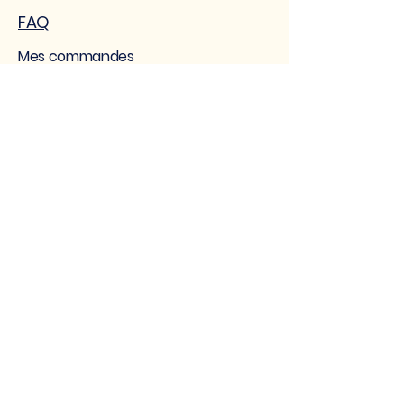
FAQ
Mes commandes
MAISON LASAUVAGE
Qui sommes-nous
Nos engagements
CGV
Mentions légales
Confidentialité des données
PROFESSIONNEL
S
Devenir revendeur
Cadeau d'entreprise