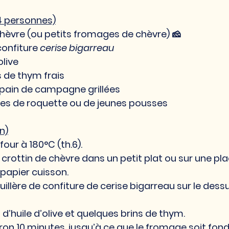
4 personnes)
chèvre (ou petits fromages de chèvre) 🧀
confiture 
cerise bigarreau 
olive 
 de thym frais 
pain de campagne grillées 
les de roquette ou de jeunes pousses
n)
four à 180°C (th.6).
crottin de chèvre dans un petit plat ou sur une pl
papier cuisson.
illère de confiture de cerise bigarreau sur le des
t d’huile d’olive et quelques brins de thym.
ron 10 minutes, jusqu’à ce que le fromage soit fond