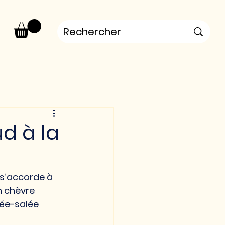
d à la
 s’accorde à 
n chèvre 
rée-salée 