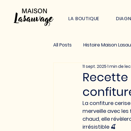
LA BOUTIQUE
DIAG
All Posts
Histoire Maison Lasa
11 sept. 2025
1 min de le
Recette 
confitur
La confiture 
cerise
merveille avec les 
chaud, elle révèle
irrésistible 🍒