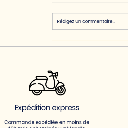
Rédigez un commentaire...
Recette : Tartelettes à la
poire, amande & vanille
bourbon 🍐
Expédition express
Commande expédiée en moins de