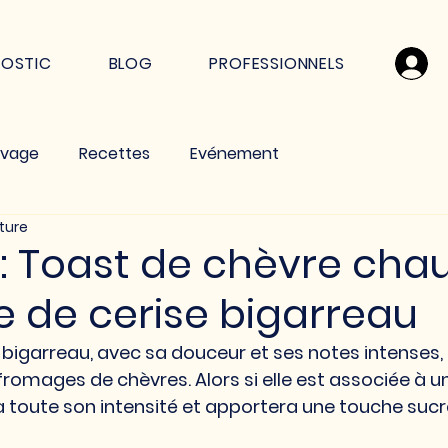
NOSTIC
BLOG
PROFESSIONNELS
uvage
Recettes
Evénement
cture
: Toast de chèvre chau
e de cerise bigarreau
 bigarreau
, avec sa douceur et ses notes intenses,
fromages de chèvres. Alors si elle est associée à u
ra toute son intensité et apportera une touche suc