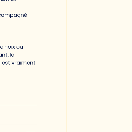
accompagné 
e noix ou 
t, le 
 est vraiment 