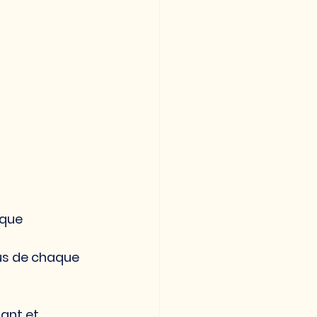
aque 
sus de chaque 
ant et 