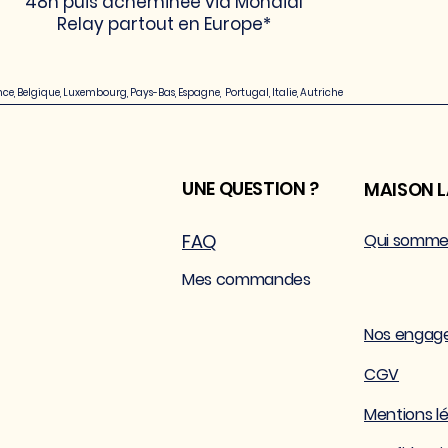
48h puis acheminée via Mondial
Relay partout en Europe*
nce, Belgique, Luxembourg, Pays-Bas, Espagne, P
ortugal, Italie, Autriche
UNE QUESTION ?
MAISON 
FAQ
Qui somme
Mes commandes
Nos engag
CGV
Mentions l