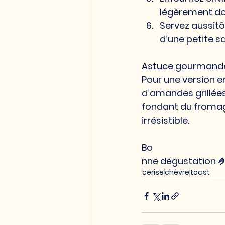
légèrement do
Servez aussit
d’une petite s
Astuce gourmand
Pour une version e
d’amandes grillées
fondant du fromage
irrésistible.
Bo
nne dégustation 
cerise
chèvre
toast